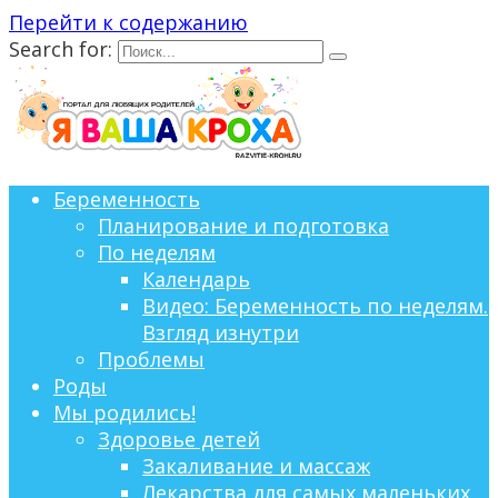
Перейти к содержанию
Search for:
Беременность
Планирование и подготовка
По неделям
Календарь
Видео: Беременность по неделям.
Взгляд изнутри
Проблемы
Роды
Мы родились!
Здоровье детей
Закаливание и массаж
Лекарства для самых маленьких