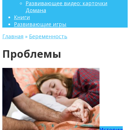
Развивающее видео: карточки
Домана
Книги
Развивающие игры
Главная
»
Беременность
Проблемы
Истории