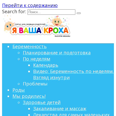
Перейти к содержанию
Search for:
Беременность
Планирование и подготовка
По неделям
Календарь
Видео: Беременность по неделям.
Взгляд изнутри
Проблемы
Роды
Мы родились!
Здоровье детей
Закаливание и массаж
Лекарства для самых маленьких