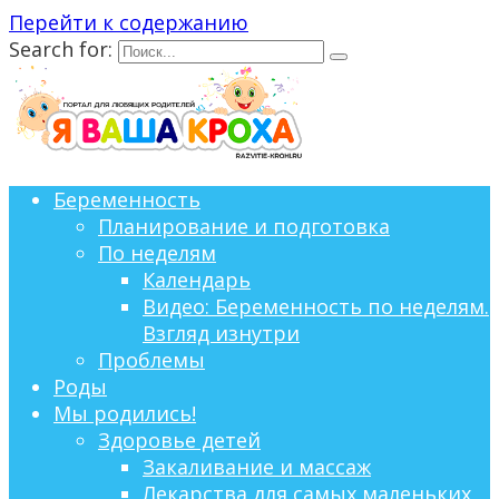
Перейти к содержанию
Search for:
Беременность
Планирование и подготовка
По неделям
Календарь
Видео: Беременность по неделям.
Взгляд изнутри
Проблемы
Роды
Мы родились!
Здоровье детей
Закаливание и массаж
Лекарства для самых маленьких