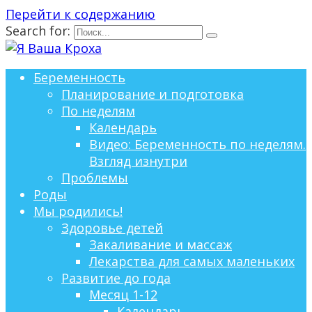
Перейти к содержанию
Search for:
Беременность
Планирование и подготовка
По неделям
Календарь
Видео: Беременность по неделям.
Взгляд изнутри
Проблемы
Роды
Мы родились!
Здоровье детей
Закаливание и массаж
Лекарства для самых маленьких
Развитие до года
Месяц 1-12
Календарь