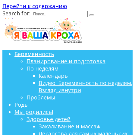
Перейти к содержанию
Search for:
Беременность
Планирование и подготовка
По неделям
Календарь
Видео: Беременность по неделям.
Взгляд изнутри
Проблемы
Роды
Мы родились!
Здоровье детей
Закаливание и массаж
Лекарства для самых маленьких