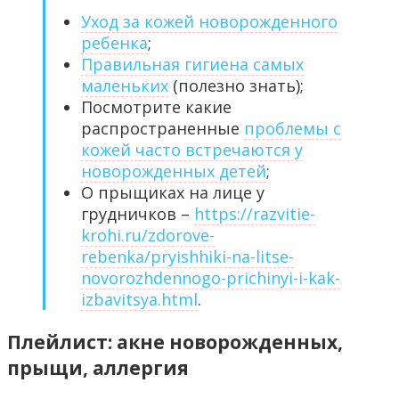
Уход за кожей новорожденного
ребенка
;
Правильная гигиена самых
маленьких
(полезно знать);
Посмотрите какие
распространенные
проблемы с
кожей часто встречаются у
новорожденных детей
;
О прыщиках на лице у
грудничков –
https://razvitie-
krohi.ru/zdorove-
rebenka/pryishhiki-na-litse-
novorozhdennogo-prichinyi-i-kak-
izbavitsya.html
.
Плейлист: акне новорожденных,
прыщи, аллергия