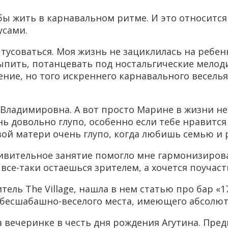
бы жить в карнавальном ритме. И это относится 
усами.
у тусоваться. Моя жизнь не зациклилась на ребен
ыпить, потанцевать под ностальгические мелоди
ние, но того искреннего карнавального веселья
Владимировна. А вот просто Марине в жизни нет
ь довольно глупо, особенно если тебе нравится
вой матери очень глупо, когда любишь семью и 
дивительное занятие помогло мне гармонизиров
 все-таки остаешься зрителем, а хочется поучас
ель The Village, нашла в нем статью про бар «17
о бесшабашно-веселого места, имеющего абсолю
 вечеринке в честь дня рождения Агутина. Пре