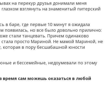
рывах на перекур друзья донимали меня
м глазком взглянуть на знаменитый питерский
ь в баре, где первые 10 минут я ожидала
ам появилась, но все было довольно прилично:
тоже стали танцевать. Причем одинаково
а стала просто Мариной. Не мамой Мариной, не
, которая в пору бесшабашной юности
 юные и бессемейные, недоумевали по этому
рез время сам можешь оказаться в любой