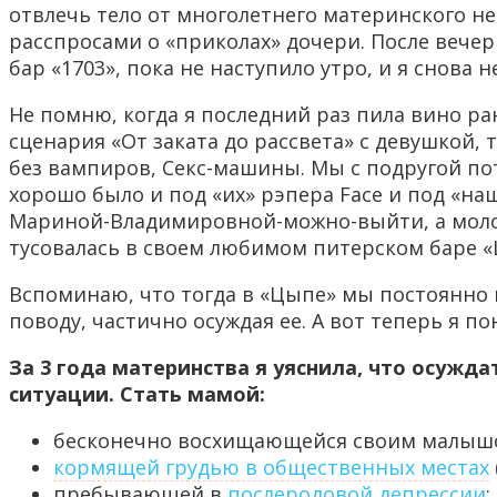
отвлечь тело от многолетнего материнского н
расспросами о «приколах» дочери. После вече
бар «1703», пока не наступило утро, и я снова 
Не помню, когда я последний раз пила вино ра
сценария «От заката до рассвета» с девушкой,
без вампиров, Секс-машины. Мы с подругой по
хорошо было и под «их» рэпера Face и под «на
Мариной-Владимировной-можно-выйти, а моло
тусовалась в своем любимом питерском баре «
Вспоминаю, что тогда в «Цыпе» мы постоянно 
поводу, частично осуждая ее. А вот теперь я п
За 3 года материнства я уяснила, что осужд
ситуации. Стать мамой:
бесконечно восхищающейся своим малышом
кормящей грудью в общественных местах
пребывающей в
послеродовой депрессии
;