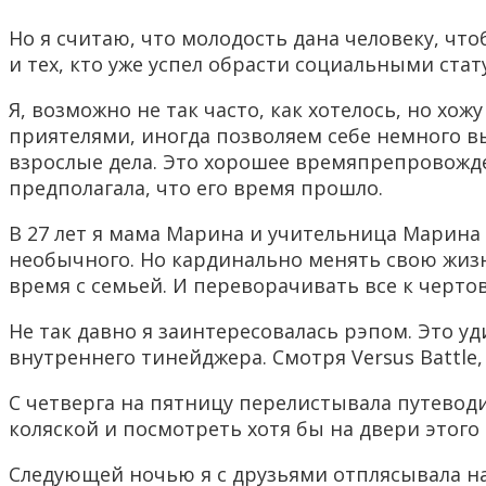
Но я считаю, что молодость дана человеку, что
и тех, кто уже успел обрасти социальными стат
Я, возможно не так часто, как хотелось, но хож
приятелями, иногда позволяем себе немного в
взрослые дела. Это хорошее времяпрепровожде
предполагала, что его время прошло.
В 27 лет я мама Марина и учительница Марина 
необычного. Но кардинально менять свою жизн
время с семьей. И переворачивать все к черто
Не так давно я заинтересовалась рэпом. Это у
внутреннего тинейджера. Смотря Versus Battle,
С четверга на пятницу перелистывала путеводит
коляской и посмотреть хотя бы на двери этог
Следующей ночью я с друзьями отплясывала на