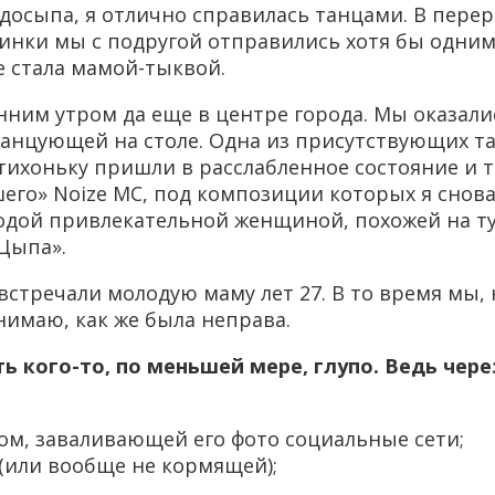
едосыпа, я отлично справилась танцами. В пере
ринки мы с подругой отправились хотя бы одни
не стала мамой-тыквой.
нним утром да еще в центре города. Мы оказалис
 танцующей на столе. Одна из присутствующих т
тихоньку пришли в расслабленное состояние и 
шего» Noize MС, под композиции которых я снов
дой привлекательной женщиной, похожей на ту
Цыпа».
встречали молодую маму лет 27. В то время мы,
онимаю, как же была неправа.
ать кого-то, по меньшей мере, глупо. Ведь че
, заваливающей его фото социальные сети;
(или вообще не кормящей);