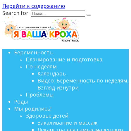
Перейти к содержанию
Search for:
Беременность
Планирование и подготовка
По неделям
Календарь
Видео: Беременность по неделям.
Взгляд изнутри
Проблемы
Роды
Мы родились!
Здоровье детей
Закаливание и массаж
Лекарства для самых маленьких