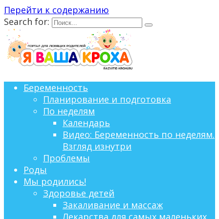
Перейти к содержанию
Search for:
Беременность
Планирование и подготовка
По неделям
Календарь
Видео: Беременность по неделям.
Взгляд изнутри
Проблемы
Роды
Мы родились!
Здоровье детей
Закаливание и массаж
Лекарства для самых маленьких