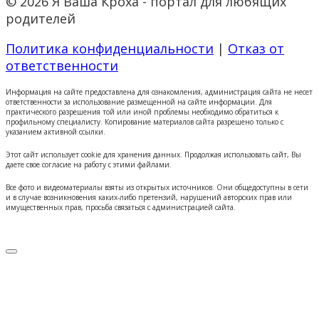
© 2026 Я Ваша Кроха - портал для любящих
родителей
Политика конфиденциальности
|
Отказ от
ответственности
Информация на сайте предоставлена для ознакомления, администрация сайта не несет
ответственности за использование размещенной на сайте информации. Для
практического разрешения той или иной проблемы необходимо обратиться к
профильному специалисту. Копирование материалов сайта разрешено только с
указанием активной ссылки.
Этот сайт использует cookie для хранения данных. Продолжая использовать сайт, Вы
даете свое согласие на работу с этими файлами.
Все фото и видеоматериалы взяты из открытых источников. Они общедоступны в сети
и в случае возникновения каких-либо претензий, нарушений авторских прав или
имущественных прав, просьба связаться с администрацией сайта.