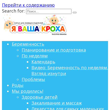
Перейти к содержанию
Search for:
Беременность
Планирование и подготовка
По неделям
Календарь
Видео: Беременность по неделям.
Взгляд изнутри
Проблемы
Роды
Мы родились!
Здоровье детей
Закаливание и массаж
Лекарства для самых маленьких