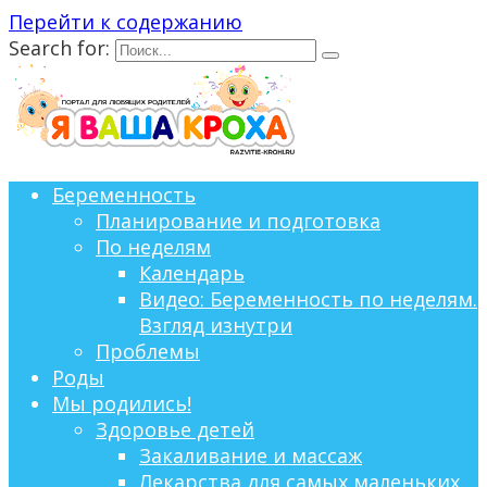
Перейти к содержанию
Search for:
Беременность
Планирование и подготовка
По неделям
Календарь
Видео: Беременность по неделям.
Взгляд изнутри
Проблемы
Роды
Мы родились!
Здоровье детей
Закаливание и массаж
Лекарства для самых маленьких