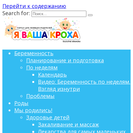
Перейти к содержанию
Search for:
Беременность
Планирование и подготовка
По неделям
Календарь
Видео: Беременность по неделям.
Взгляд изнутри
Проблемы
Роды
Мы родились!
Здоровье детей
Закаливание и массаж
Лекарства для самых маленьких