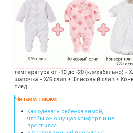
температура от -10 до -20 (кликабельно) – 
шапочка – Х/Б слип + Флисовый слип + Кон
плед
Читаем также:
Как одевать ребенка зимой,
чтобы он ощущал комфорт и не
простывал
5 правил зимней прогулки с