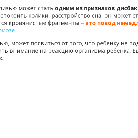
 слизью может стать
одним из признаков дисба
покоить колики, расстройство сна, он может ст
ются кровянистые фрагменты –
это повод немедл
риозе
…
ью, может появиться от того, что ребенку не по
ить внимание на реакцию организма ребенка. Е
х.