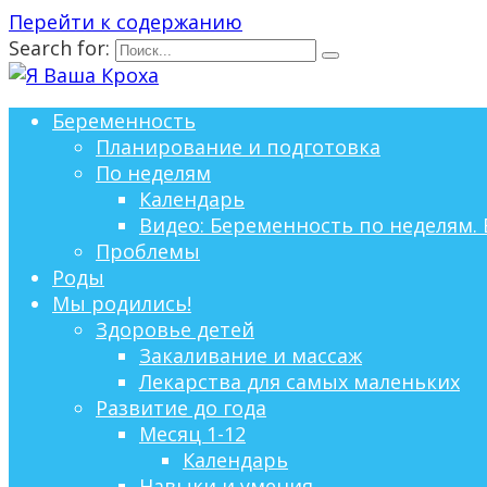
Перейти к содержанию
Search for:
Беременность
Планирование и подготовка
По неделям
Календарь
Видео: Беременность по неделям. 
Проблемы
Роды
Мы родились!
Здоровье детей
Закаливание и массаж
Лекарства для самых маленьких
Развитие до года
Месяц 1-12
Календарь
Навыки и умения