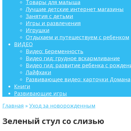
Товары для малыша
Лучшие детские интернет магазины
Занятия с детьми
Игры и развлечения
Игрушки
Отдыхаем и путешествуем с ребенком
ВИДЕО
Видео: Беременность
Видео гид: грудное вскармливание
Видео гид: развитие ребенка с рождени
Лайфхаки
Развивающее видео: карточки Домана
Книги
Развивающие игры
Главная
»
Уход за новорожденным
Зеленый стул со слизью