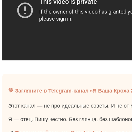
💛 Загляните в Telegram-канал «Я Ваша Кроха 
Этот канал — не про идеальные советы. И не от
Я — отец. Пишу честно. Без глянца, без шаблонов