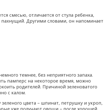
тся смесью, отличается от стула ребенка,
но пахнущий. Другими словами, он напоминает
немного темнее, без неприятного запаха.
ить памперс на некоторое время, можно
покоить родителей. Причиной зеленоватого
но с калом.
у зеленого цвета – шпинат, петрушку и укроп,
оторые уже получают овощи – после хорошей