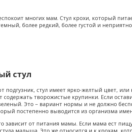
еспокоит многих мам. Стул крохи, который питае
 темный, более редкий, более густой и неприят
ный стул
 подгузник, стул имеет ярко-желтый цвет, или 
ет содержать творожистые крупинки. Если остав
 зеленый. Это – вариант нормы и не должно бес
оторый постепенно выводится из организма имен
это зависит от питания мамы. Если мама ест пищ
 стула малыша. Это же относится и к крохам, к