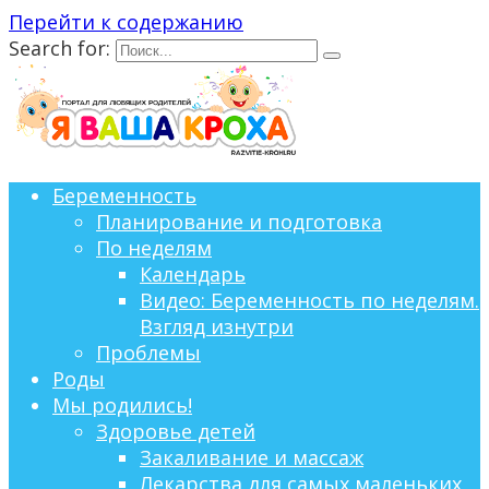
Перейти к содержанию
Search for:
Беременность
Планирование и подготовка
По неделям
Календарь
Видео: Беременность по неделям.
Взгляд изнутри
Проблемы
Роды
Мы родились!
Здоровье детей
Закаливание и массаж
Лекарства для самых маленьких