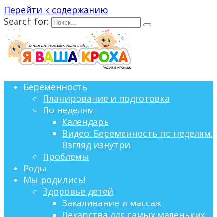
Перейти к содержанию
Search for:
Беременность
Планирование и подготовка
По неделям
Календарь
Видео: Беременность по неделям.
Взгляд изнутри
Проблемы
Роды
Мы родились!
Здоровье детей
Закаливание и массаж
Лекарства для самых маленьких