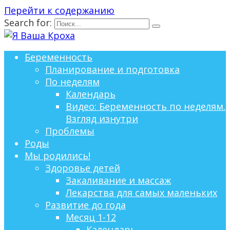
Перейти к содержанию
Search for:
Беременность
Планирование и подготовка
По неделям
Календарь
Видео: Беременность по неделям.
Взгляд изнутри
Проблемы
Роды
Мы родились!
Здоровье детей
Закаливание и массаж
Лекарства для самых маленьких
Развитие до года
Месяц 1-12
Календарь