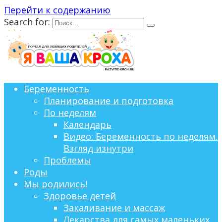
Перейти к содержанию
Search for:
Беременность
Планирование и подготовка
По неделям
Календарь
Видео: Беременность по неделям.
Взгляд изнутри
Проблемы
Роды
Мы родились!
Здоровье детей
Закаливание и массаж
Лекарства для самых маленьких