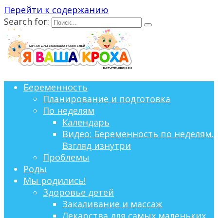
Перейти к содержанию
Search for:
Беременность
Планирование и подготовка
По неделям
Календарь
Видео: Беременность по неделям.
Взгляд изнутри
Проблемы
Роды
Мы родились!
Здоровье детей
Закаливание и массаж
Лекарства для самых маленьких