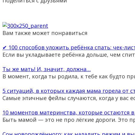
Поделиться с друзьями
Вам также может понравиться
✔ 100 способов уложить ребёнка спать: чек-лис
Если вы укладываете ребёнка дольше, чем спит
Ты же мать! И, значит, должна…
В момент, когда ты родила, к тебе как будто п
5 ситуаций, в которых каждая мама горела от с
Самые эпичные фейлы случаются, когда у вас е
10 моментов материнства, которые остаются в
Быть мамой — это не про лёгкие дороги. Это 
Сон новорождённого: как наладить режим и вы