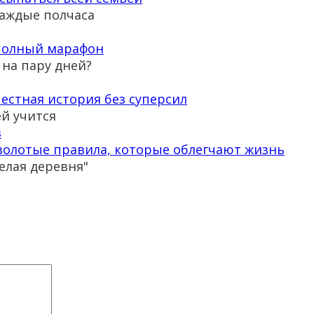
каждые полчаса
 полный марафон
 на пару дней?
естная история без суперсил
ей учится
золотые правила, которые облегчают жизнь
елая деревня"