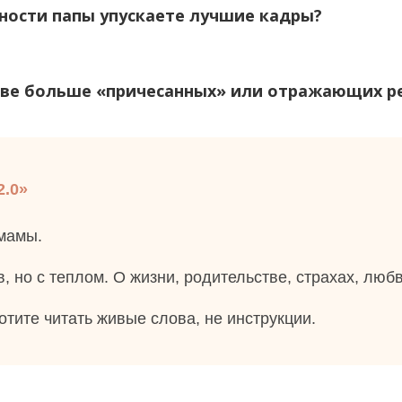
пности папы упускаете лучшие кадры?
тве больше «причесанных» или отражающих р
2.0»
 мамы.
, но с теплом. О жизни, родительстве, страхах, любв
тите читать живые слова, не инструкции.