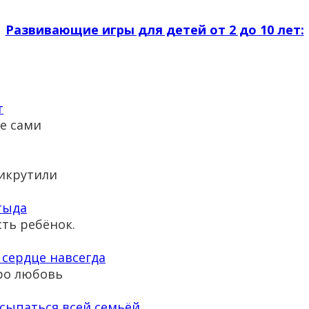
Развивающие игры для детей от 2 до 10 лет:
т
е сами
рикрутили
тыда
сть ребёнок.
 сердце навсегда
про любовь
сыпаться всей семьёй