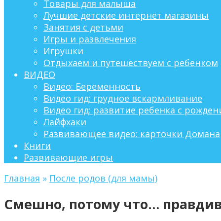
Товары для малыша
Лучшие детские интернет магазины
Занятия с детьми
Игры и развлечения
Игрушки
Отдыхаем и путешествуем с ребенком
ВИДЕО
Видео: Беременность
Видео гид: грудное вскармливание
Видео гид: развитие ребенка с рождени
Лайфхаки
Развивающее видео: карточки Домана
Книги
Развивающие игры
Главная
»
После родов (для мамы)
Смешно, потому что… правдив