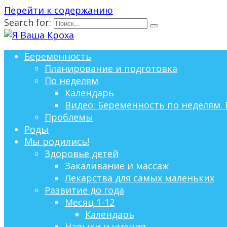
Перейти к содержанию
Search for:
Беременность
Планирование и подготовка
По неделям
Календарь
Видео: Беременность по неделям. 
Проблемы
Роды
Мы родились!
Здоровье детей
Закаливание и массаж
Лекарства для самых маленьких
Развитие до года
Месяц 1-12
Календарь
Навыки и умения