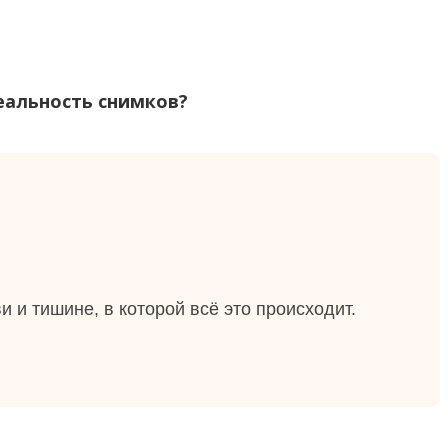
еальность
снимков
?
и и тишине, в которой всё это происходит.