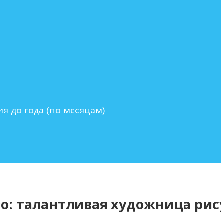
я до года (по месяцам)
о: талантливая художница рис