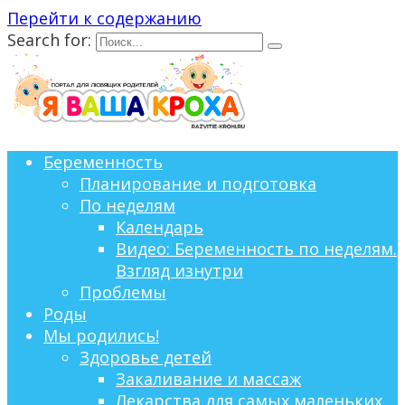
Перейти к содержанию
Search for:
Беременность
Планирование и подготовка
По неделям
Календарь
Видео: Беременность по неделям.
Взгляд изнутри
Проблемы
Роды
Мы родились!
Здоровье детей
Закаливание и массаж
Лекарства для самых маленьких