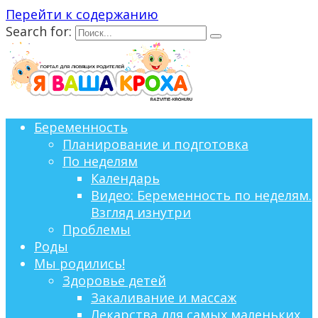
Перейти к содержанию
Search for:
Беременность
Планирование и подготовка
По неделям
Календарь
Видео: Беременность по неделям.
Взгляд изнутри
Проблемы
Роды
Мы родились!
Здоровье детей
Закаливание и массаж
Лекарства для самых маленьких