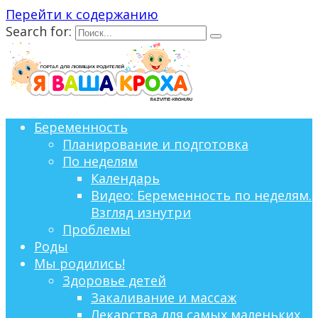
Перейти к содержанию
Search for:
Беременность
Планирование и подготовка
По неделям
Календарь
Видео: Беременность по неделям.
Взгляд изнутри
Проблемы
Роды
Мы родились!
Здоровье детей
Закаливание и массаж
Лекарства для самых маленьких