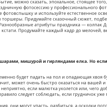
ытие, можно сказать, эпохальное, стоящее тог
раздничную фотосессию у профессионального фо
е фотовспышку и используйте естественное осве
и торшеры. Придумайте сказочный сюжет, подб
. Разнообразные атрибуты праздника — колпак Д
 кстати. Продумайте каждый кадр до мелочей, в
шарами, мишурой и гирляндами елка. Но если
ременно будет падать на пол и опадающая хвоя б
ит, может очень быстро оказаться на вашей и д
е неприятно, если малютка уколется или, чего д
 правило следует соблюдать, если грудничок уже
я, они могут упасть, разбиться, а осколки пот