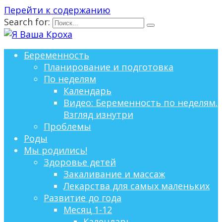
Перейти к содержанию
Search for:
Беременность
Планирование и подготовка
По неделям
Календарь
Видео: Беременность по неделям.
Взгляд изнутри
Проблемы
Роды
Мы родились!
Здоровье детей
Закаливание и массаж
Лекарства для самых маленьких
Развитие до года
Месяц 1-12
Календарь