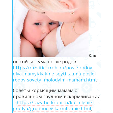
Как
не сойти с ума после родов –
https://razvitie-krohi.ru/posle-rodov-
dlya-mamyi/kak-ne-soyti-s-uma-posle-
rodov-sovetyi-molodyim-mamam.html
;
Советы кормящим мамам о
правильном грудном вскармливании
–
https://razvitie-krohi.ru/kormlenie-
grudyu/grudnoe-vskarmlivanie.html
;