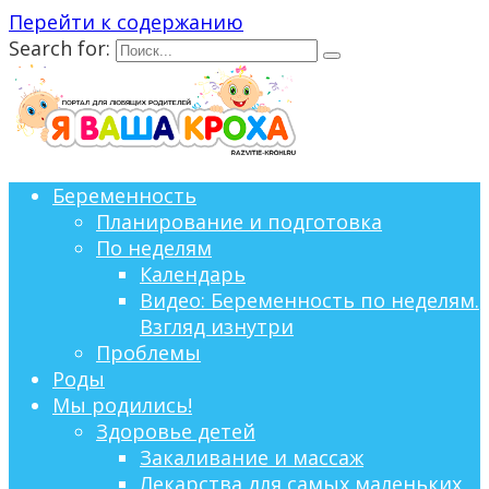
Перейти к содержанию
Search for:
Беременность
Планирование и подготовка
По неделям
Календарь
Видео: Беременность по неделям.
Взгляд изнутри
Проблемы
Роды
Мы родились!
Здоровье детей
Закаливание и массаж
Лекарства для самых маленьких