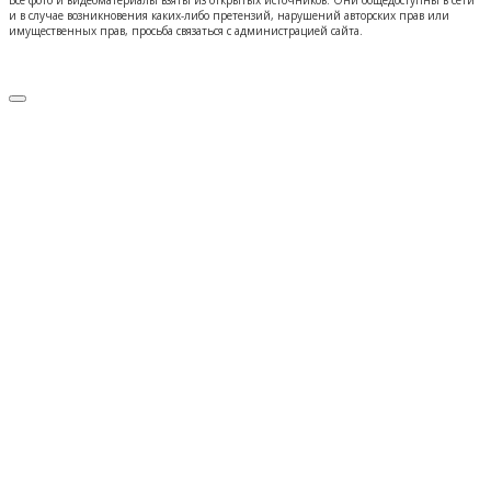
Все фото и видеоматериалы взяты из открытых источников. Они общедоступны в сети
и в случае возникновения каких-либо претензий, нарушений авторских прав или
имущественных прав, просьба связаться с администрацией сайта.