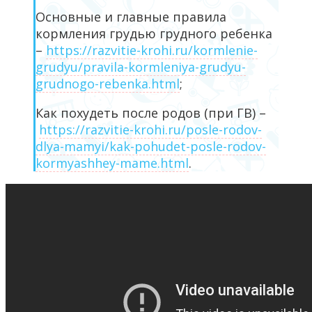
Основные и главные правила
кормления грудью грудного ребенка
–
https://razvitie-krohi.ru/kormlenie-
grudyu/pravila-kormleniya-grudyu-
grudnogo-rebenka.html
;
Как похудеть после родов (при ГВ) –
https://razvitie-krohi.ru/posle-rodov-
dlya-mamyi/kak-pohudet-posle-rodov-
kormyashhey-mame.html
.