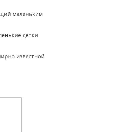
ющий маленьким
ленькие детки
мирно известной