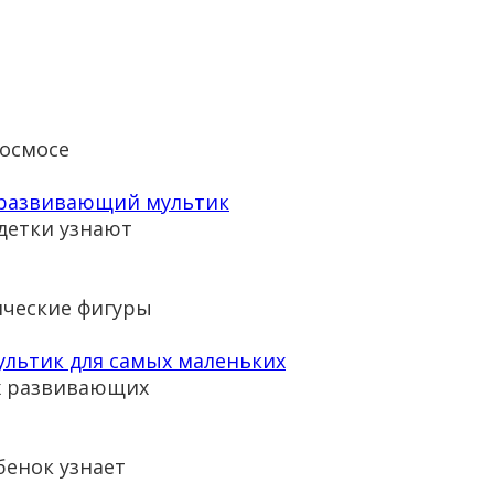
космосе
 развивающий мультик
детки узнают
ческие фигуры
ультик для самых маленьких
х развивающих
бенок узнает