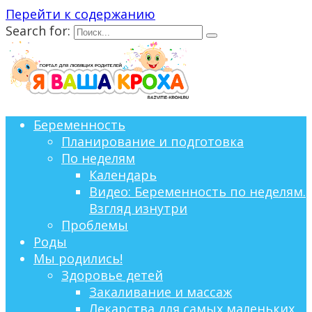
Перейти к содержанию
Search for:
Беременность
Планирование и подготовка
По неделям
Календарь
Видео: Беременность по неделям.
Взгляд изнутри
Проблемы
Роды
Мы родились!
Здоровье детей
Закаливание и массаж
Лекарства для самых маленьких