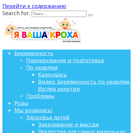
Перейти к содержанию
Search for:
Беременность
Планирование и подготовка
По неделям
Календарь
Видео: Беременность по неделям.
Взгляд изнутри
Проблемы
Роды
Мы родились!
Здоровье детей
Закаливание и массаж
Лекарства для самых маленьких