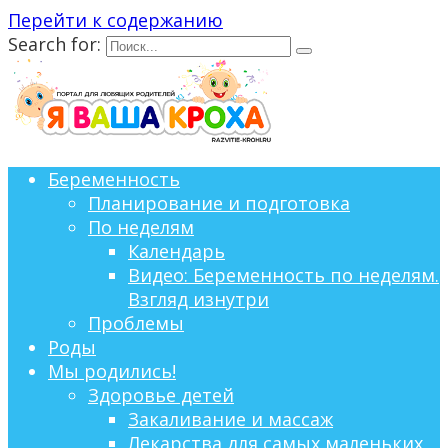
Перейти к содержанию
Search for:
Беременность
Планирование и подготовка
По неделям
Календарь
Видео: Беременность по неделям.
Взгляд изнутри
Проблемы
Роды
Мы родились!
Здоровье детей
Закаливание и массаж
Лекарства для самых маленьких