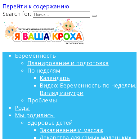
Перейти к содержанию
Search for:
Беременность
Планирование и подготовка
По неделям
Календарь
Видео: Беременность по неделям.
Взгляд изнутри
Проблемы
Роды
Мы родились!
Здоровье детей
Закаливание и массаж
Лекарства для самых маленьких