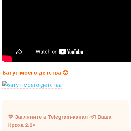
Батут моего детства 🙂
💛 Загляните в Telegram-канал «Я Ваша
Кроха 2.0»