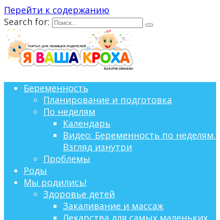
Перейти к содержанию
Search for:
Беременность
Планирование и подготовка
По неделям
Календарь
Видео: Беременность по неделям.
Взгляд изнутри
Проблемы
Роды
Мы родились!
Здоровье детей
Закаливание и массаж
Лекарства для самых маленьких