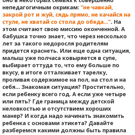
оно в некоторых семьях к совершенно
непедагогичным окрикам:
“не чавкай,
закрой рот и жуй, сядь прямо, не качайся на
стуле, не хватай со стола до обеда…”
. На
этом считают свою миссию оконченной. А
бабушка точно знает, что через несколько
лет за такого недоросля родителям
придется краснеть. Или еще одна ситуация,
малыш уже полчаса ковыряется в супе,
выбирает оттуда то, что ему больше по
вкусу, в итоге отталкивает тарелку,
проливая содержимое на пол, на стол и на
себя… Знакомая ситуация? Простительно,
если ребенку всего год. А если уже четыре
или пять? Где граница между детской
неловкостью и отсутствием хороших
манер? И когда надо начинать знакомить
ребенка с основами этикета? Давайте
разберемся какими должны быть правила