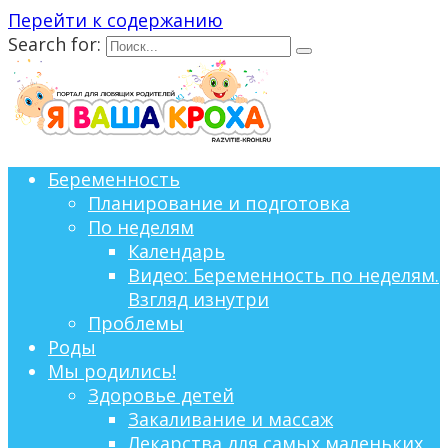
Перейти к содержанию
Search for:
Беременность
Планирование и подготовка
По неделям
Календарь
Видео: Беременность по неделям.
Взгляд изнутри
Проблемы
Роды
Мы родились!
Здоровье детей
Закаливание и массаж
Лекарства для самых маленьких