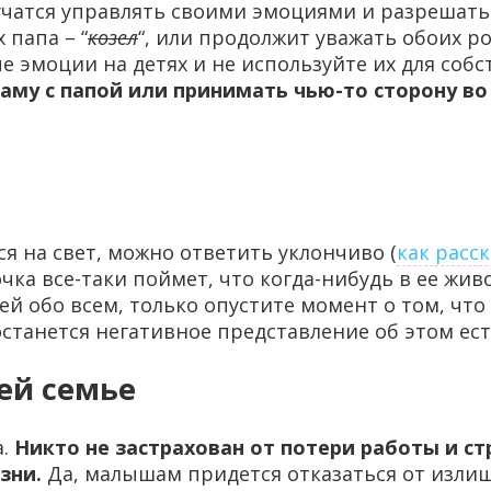
чатся управлять своими эмоциями и разрешать 
 папа – “
козел
“, или продолжит уважать обоих р
 эмоции на детях и не используйте их для соб
маму с папой или принимать чью-то сторону в
ся на свет, можно ответить уклончиво (
как расс
а все-таки поймет, что когда-нибудь в ее живо
ей обо всем, только опустите момент о том, чт
 останется негативное представление об этом е
ей семье
а.
Никто не застрахован от потери работы и стр
зни.
Да, малышам придется отказаться от излише