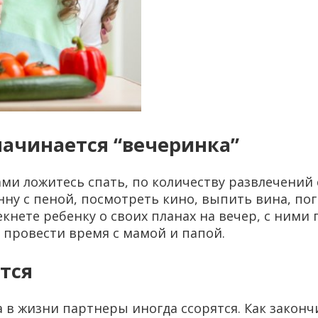
 начинается “вечеринка”
сами ложитесь спать, по количеству развлечени
у с пеной, посмотреть кино, выпить вина, погр
мекнете ребенку о своих планах на вечер, с ним
и провести время с мамой и папой.
ятся
в жизни партнеры иногда ссорятся. Как закончит