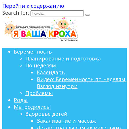
Перейти к содержанию
Search for:
Беременность
Планирование и подготовка
По неделям
Календарь
Видео: Беременность по неделям.
Взгляд изнутри
Проблемы
Роды
Мы родились!
Здоровье детей
Закаливание и массаж
Лекарства для самых маленьких