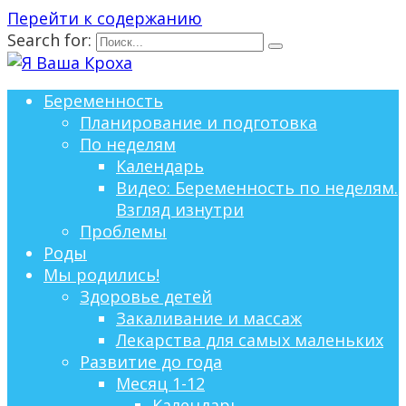
Перейти к содержанию
Search for:
Беременность
Планирование и подготовка
По неделям
Календарь
Видео: Беременность по неделям.
Взгляд изнутри
Проблемы
Роды
Мы родились!
Здоровье детей
Закаливание и массаж
Лекарства для самых маленьких
Развитие до года
Месяц 1-12
Календарь