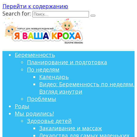
Перейти к содержанию
Search for:
Беременность
Планирование и подготовка
По неделям
Календарь
Видео: Беременность по неделям.
Взгляд изнутри
Проблемы
Роды
Мы родились!
Здоровье детей
Закаливание и массаж
Лекарства для самых маленьких